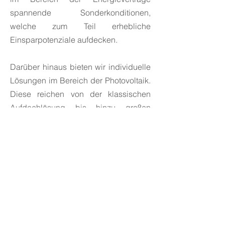
spannende Sonderkonditionen,
welche zum Teil erhebliche
Einsparpotenziale aufdecken.
Darüber hinaus bieten wir individuelle
Lösungen im Bereich der Photovoltaik.
Diese reichen von der klassischen
Aufdachlösung bis hinzu großen
Freiflächenanlagen und Agri-PV
(Photovoltaik in 4m Höhe mit der
Möglichkeit zur Weiternutzung der
Agrarfläche).
Gern beraten wir Sie und Ihr
Unternehmen individuell.